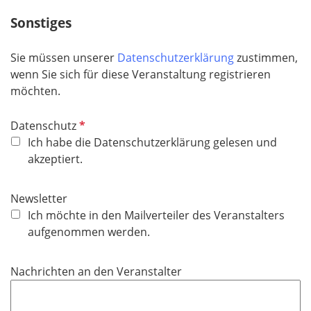
c
Sonstiges
h
t
Sie müssen unserer
Datenschutzerklärung
zustimmen,
f
wenn Sie sich für diese Veranstaltung registrieren
e
möchten.
l
d
P
Datenschutz
f
Ich habe die Datenschutzerklärung gelesen und
l
akzeptiert.
i
c
Newsletter
h
Ich möchte in den Mailverteiler des Veranstalters
t
aufgenommen werden.
f
e
Nachrichten an den Veranstalter
l
d