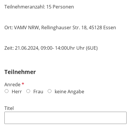
Teilnehmeranzahl: 15 Personen
Ort: VAMV NRW, Rellinghauser Str. 18, 45128 Essen
Zeit: 21.06.2024, 09:00- 14:00Uhr Uhr (6UE)
Teilnehmer
P
Anrede
f
Herr
Frau
keine Angabe
l
i
Titel
c
h
t