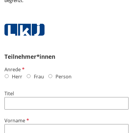
begrenzt.
Teilnehmer*innen
P
Anrede
f
Herr
Frau
Person
l
i
Titel
c
h
t
f
P
Vorname
e
f