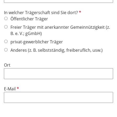
P
In welcher Trägerschaft sind Sie dort?
f
Öffentlicher Träger
l
Freier Träger mit anerkannter Gemeinnützigkeit (z.
i
B. e. V.; gGmbH)
c
privat-gewerblicher Träger
h
t
Anderes (z. B. selbstständig, freiberuflich, usw.)
f
e
Ort
l
d
P
E-Mail
f
l
i
c