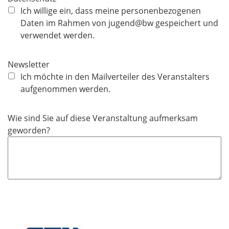
h
f
Ich willige ein, dass meine personenbezogenen
t
l
Daten im Rahmen von jugend@bw gespeichert und
f
i
verwendet werden.
e
c
l
h
Newsletter
d
t
Ich möchte in den Mailverteiler des Veranstalters
f
aufgenommen werden.
e
l
Wie sind Sie auf diese Veranstaltung aufmerksam
d
geworden?