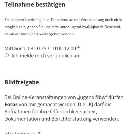
h
Teilnahme bestätigen
t
f
Sollte Ihnen kurzfristig eine Teilnahme an der Veranstaltung doch nicht
e
möglich sein, geben Sie uns bitte unter jugend-bw@lkjbw.de Bescheid,
l
damit wir ihren Platz weitergeben können.
d
P
Mittwoch, 08.10.25 / 10:00-12:00
f
Ich melde mich verbindlich an.
l
i
c
Bildfreigabe
h
t
Bei Online-Veranstaltungen von „jugend@bw“ dürfen
f
Fotos
von mir gemacht werden. Die LKJ darf
die
e
Aufnahmen für ihre Öffentlichkeitsarbeit,
l
Dokumentation und Berichterstattung verwenden.
d
P
Ich stimme zu.