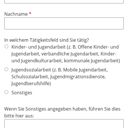
l
l
d
i
P
Nachname
c
f
h
l
t
i
f
In welchem Tätigkeitsfeld sind Sie tätig?
c
e
Kinder- und Jugendarbeit (z. B. Offene Kinder- und
h
l
Jugendarbeit, verbandliche Jugendarbeit, Kinder-
t
d
und Jugendkulturarbeit, kommunale Jugendarbeit)
f
e
Jugendsozialarbeit (z. B. Mobile Jugendarbeit,
l
Schulsozialarbeit, Jugendmigrationsdienste,
d
Jugendberufshilfe)
Sonstiges
Wenn Sie Sonstiges angegeben haben, führen Sie dies
bitte hier aus: