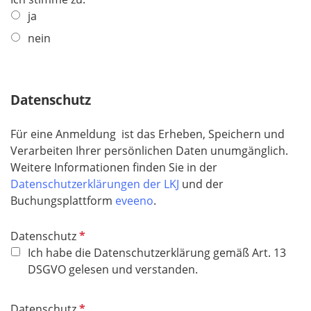
f
ja
l
nein
i
c
h
Datenschutz
t
f
e
Für eine Anmeldung ist das Erheben, Speichern und
l
Verarbeiten Ihrer persönlichen Daten unumgänglich.
d
Weitere Informationen finden Sie in der
Datenschutzerklärungen der LKJ
und der
Buchungsplattform
eveeno
.
P
Datenschutz
f
Ich habe die Datenschutzerklärung gemäß Art. 13
l
DSGVO gelesen und verstanden.
i
c
P
Datenschutz