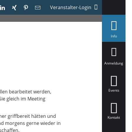
Veranstalter-Login
a
Info
u
s
g
e
w
ä
Anmeldung
h
l
t
Events
llen bearbeitet werden,
Sie gleich im Meeting
mer griffbereit hätten und
Kontakt
nd morgens gerne wieder in
schaffen.