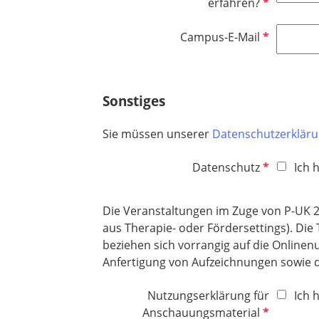
i
P
erfahren?
e
c
f
l
h
l
P
Campus-E-Mail
d
t
i
f
f
c
l
e
h
i
Sonstiges
l
t
c
d
f
h
Sie müssen unserer
Datenschutzerklär
e
t
l
f
P
Datenschutz
Ich 
d
e
f
l
l
d
Die Veranstaltungen im Zuge von P-UK 2
i
aus Therapie- oder Fördersettings). Di
c
beziehen sich vorrangig auf die Onlinen
h
Anfertigung von Aufzeichnungen sowie d
t
f
Nutzungserklärung für
Ich 
e
P
Anschauungsmaterial