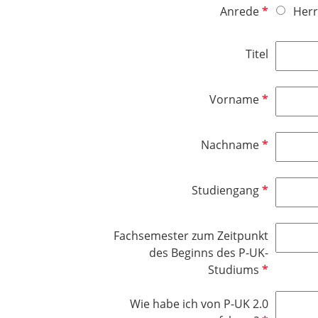
P
Anrede
Herr
f
l
Titel
i
c
h
P
Vorname
t
f
f
l
P
Nachname
e
i
f
l
c
l
d
h
P
Studiengang
i
t
f
c
f
l
h
e
Fachsemester zum Zeitpunkt
i
t
l
des Beginns des P-UK-
c
f
d
P
Studiums
h
e
f
t
l
l
Wie habe ich von P-UK 2.0
f
d