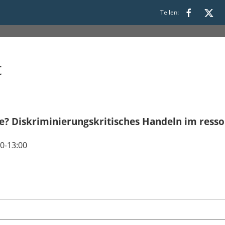
Teilen:
t
lle? Diskriminierungskritisches Handeln im res
00-13:00