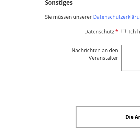
Sonstiges
Sie müssen unserer
Datenschutzerklär
P
Datenschutz
Ich 
f
l
Nachrichten an den
i
Veranstalter
c
h
t
f
e
l
d
Die A