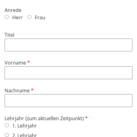
Anrede
Herr
Frau
Titel
P
Vorname
f
l
i
P
Nachname
c
f
h
l
t
i
f
P
Lehrjahr (zum aktuellen Zeitpunkt)
c
e
f
1. Lehrjahr
h
l
l
t
2. Lehrjahr
d