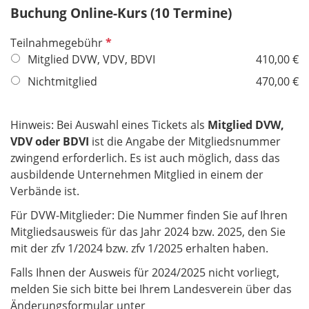
Buchung Online-Kurs (10 Termine)
P
Teilnahmegebühr
f
Mitglied DVW, VDV, BDVI
410,00 €
l
Nichtmitglied
470,00 €
i
c
h
Hinweis: Bei Auswahl eines Tickets als
Mitglied DVW,
t
VDV oder BDVI
ist die Angabe der Mitgliedsnummer
f
zwingend erforderlich. Es ist auch möglich, dass das
e
ausbildende Unternehmen Mitglied in einem der
l
Verbände ist.
d
Für DVW-Mitglieder: Die Nummer finden Sie auf Ihren
Mitgliedsausweis für das Jahr 2024 bzw. 2025, den Sie
mit der zfv 1/2024 bzw. zfv 1/2025 erhalten haben.
Falls Ihnen der Ausweis für 2024/2025 nicht vorliegt,
melden Sie sich bitte bei Ihrem Landesverein über das
Änderungsformular unter