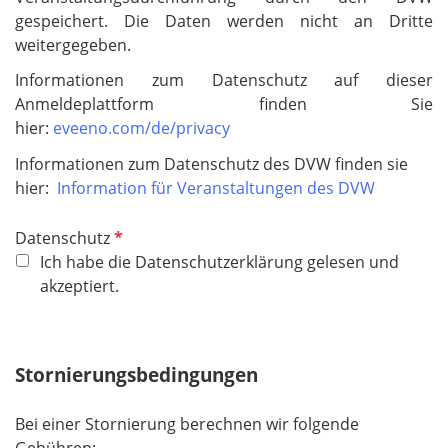
gespeichert. Die Daten werden nicht an Dritte
weitergegeben.
Informationen zum Datenschutz auf dieser
Anmeldeplattform finden Sie
hier:
eveeno.com/de/privacy
Informationen zum Datenschutz des DVW finden sie
hier:
Information für Veranstaltungen des DVW
P
Datenschutz
f
Ich habe die Datenschutzerklärung gelesen und
l
akzeptiert.
i
c
h
Stornierungsbedingungen
t
f
Bei einer Stornierung berechnen wir folgende
e