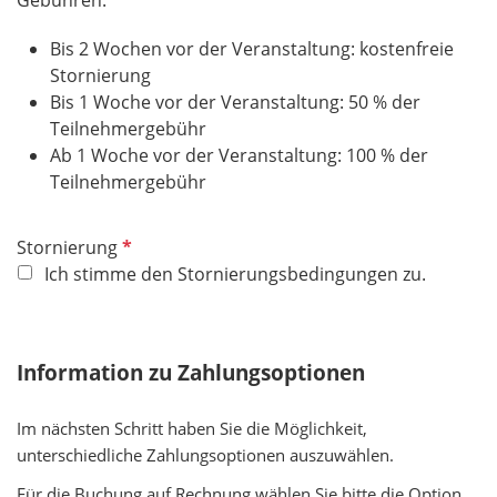
Gebühren:
l
d
Bis 2 Wochen vor der Veranstaltung: kostenfreie
Stornierung
Bis 1 Woche vor der Veranstaltung: 50 % der
Teilnehmergebühr
Ab 1 Woche vor der Veranstaltung: 100 % der
Teilnehmergebühr
P
Stornierung
f
Ich stimme den Stornierungsbedingungen zu.
l
i
c
Information zu Zahlungsoptionen
h
t
Im nächsten Schritt haben Sie die Möglichkeit,
f
unterschiedliche Zahlungsoptionen auszuwählen.
e
l
Für die Buchung auf Rechnung wählen Sie bitte die Option