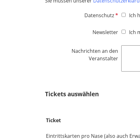
Sie müssen unserer
Datenschutzerklär
P
Datenschutz
Ich 
f
l
Newsletter
Ich 
i
c
Nachrichten an den
h
Veranstalter
t
f
e
l
d
Tickets auswählen
Ticket
Eintrittskarten pro Nase (also auch Er