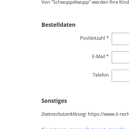
Von "Schwuppdiwupp" werden Ihre Kinder
Bestelldaten
P
Postleitzahl
f
l
P
E-Mail
i
f
c
l
h
Telefon
i
t
c
f
h
e
t
Sonstiges
l
f
d
e
Datenschutzerklärung:
https://www.it-rec
l
d