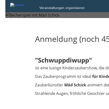
Sonntag, 18. Okt. 2026 um 15:30
Veranstaltungen organisieren
Dormitz
Anmeldung (noch 45
"Schwuppdiwupp"
ist eine lustige Kinderzaubershow, die di
Das Zauberprogramm ist ideal
für Kinde
Zauberkünstler
Mäd Schick
animiert di
Strahlende Augen, fröhliche Gesichter 