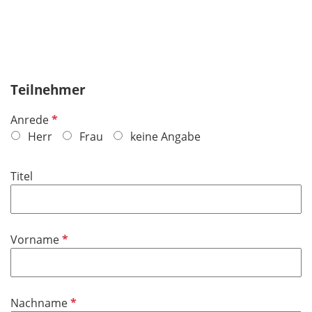
Teilnehmer
P
Anrede
f
Herr
Frau
keine Angabe
l
i
Titel
c
h
t
f
P
Vorname
e
f
l
l
d
i
P
Nachname
c