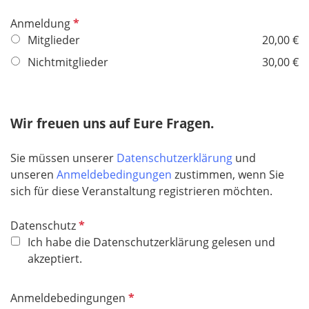
e
l
P
Anmeldung
d
f
Mitglieder
20,00 €
l
Nichtmitglieder
30,00 €
i
c
h
Wir freuen uns auf Eure Fragen.
t
f
e
Sie müssen unserer
Datenschutzerklärung
und
l
unseren
Anmeldebedingungen
zustimmen, wenn Sie
d
sich für diese Veranstaltung registrieren möchten.
P
Datenschutz
f
Ich habe die Datenschutzerklärung gelesen und
l
akzeptiert.
i
c
P
Anmeldebedingungen
h