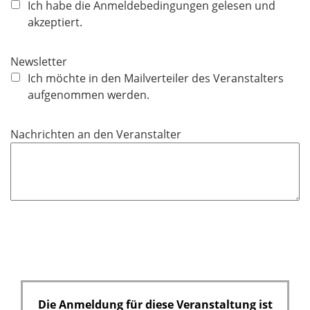
f
Ich habe die Anmeldebedingungen gelesen und
t
l
akzeptiert.
f
i
e
c
Newsletter
l
h
Ich möchte in den Mailverteiler des Veranstalters
d
t
aufgenommen werden.
f
e
Nachrichten an den Veranstalter
l
d
Die Anmeldung für diese Veranstaltung ist