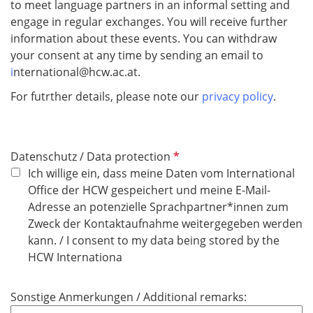
to meet language partners in an informal setting and
engage in regular exchanges. You will receive further
information about these events. You can withdraw
your consent at any time by sending an email to
i
nternational@hcw.ac.at.
For futrther details, please note our
privacy policy
.
P
Datenschutz / Data protection
f
Ich willige ein, dass meine Daten vom International
l
Office der HCW gespeichert und meine E-Mail-
i
Adresse an potenzielle Sprachpartner*innen zum
c
Zweck der Kontaktaufnahme weitergegeben werden
h
kann. / I consent to my data being stored by the
t
HCW Internationa
f
e
Sonstige Anmerkungen / Additional remarks:
l