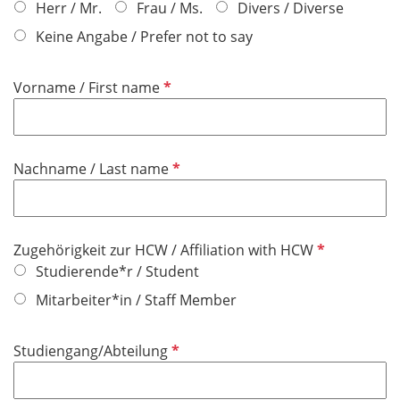
f
Herr / Mr.
Frau / Ms.
Divers / Diverse
l
Keine Angabe / Prefer not to say
i
c
P
Vorname / First name
h
f
t
l
f
i
e
P
Nachname / Last name
c
l
f
h
d
l
t
i
f
P
Zugehörigkeit zur HCW / Affiliation with HCW
c
e
f
Studierende*r / Student
h
l
l
t
Mitarbeiter*in / Staff Member
d
i
f
c
e
P
Studiengang/Abteilung
h
l
f
t
d
l
f