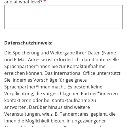
P
and at what level?
e
f
l
l
d
i
c
h
t
Datenschutzhinweis:
f
Die Speicherung und Weitergabe Ihrer Daten (Name
e
und E-Mail-Adresse) ist erforderlich, damit potenzielle
l
Sprachpartner*innen Sie zur Kontaktaufnahme
d
erreichen können. Das International Office unterstützt
Sie, indem es Vorschläge für geeignete
Sprachpartner*innen macht. Es besteht keine
Verpflichtung, die vorgeschlagenen Partner*innen zu
kontaktieren oder bei Kontaktaufnahme zu
antworten. Darüber hinaus sind weitere
Veranstaltungen, wie z. B. Tandemcafés, geplant, die
Ihnen die Möglichkeit bieten, in ungezwungener