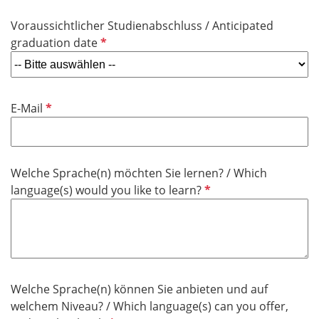
i
e
Voraussichtlicher Studienabschluss / Anticipated
c
l
P
graduation date
h
d
f
t
l
f
i
e
P
E-Mail
c
l
f
h
d
l
t
i
f
Welche Sprache(n) möchten Sie lernen? / Which
c
e
P
language(s) would you like to learn?
h
l
f
t
d
l
f
i
e
c
l
h
d
Welche Sprache(n) können Sie anbieten und auf
t
welchem Niveau? / Which language(s) can you offer,
f