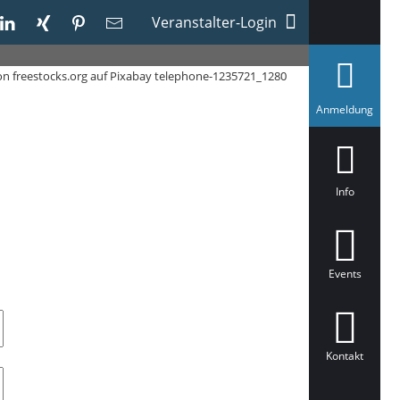
Veranstalter-Login
von freestocks.org auf Pixabay telephone-1235721_1280
a
Anmeldung
u
s
g
e
w
ä
Info
h
l
t
Events
Kontakt