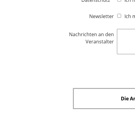
f
l
Newsletter
Ich 
i
c
Nachrichten an den
h
Veranstalter
t
f
e
l
d
Die A