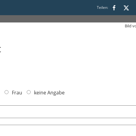
Teilen:
10:30 bis 12:00
Bild 
t
Frau
keine Angabe