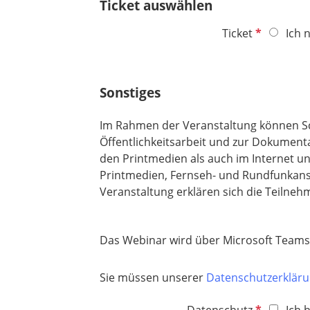
l
Ticket auswählen
f
d
e
P
Ticket
Ich 
l
f
d
l
i
Sonstiges
c
h
Im Rahmen der Veranstaltung können Sc
t
Öffentlichkeitsarbeit und zur Dokument
f
den Printmedien als auch im Internet u
e
Printmedien, Fernseh- und Rundfunkanst
l
Veranstaltung erklären sich die Teilne
d
Das Webinar wird über Microsoft Teams d
Sie müssen unserer
Datenschutzerklär
P
Datenschutz
Ich 