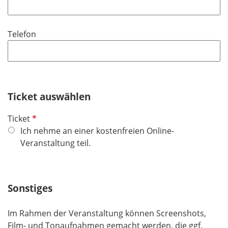
h
l
t
i
f
Telefon
c
e
h
l
t
d
f
e
Ticket auswählen
l
d
P
Ticket
f
Ich nehme an einer kostenfreien Online-
l
Veranstaltung teil.
i
c
h
Sonstiges
t
f
Im Rahmen der Veranstaltung können Screenshots,
e
Film- und Tonaufnahmen gemacht werden, die ggf.
l