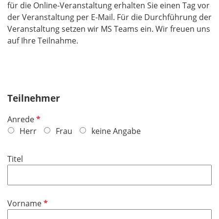
für die Online-Veranstaltung erhalten Sie einen Tag vor
der Veranstaltung per E-Mail. Für die Durchführung der
Veranstaltung setzen wir MS Teams ein. Wir freuen uns
auf Ihre Teilnahme.
Teilnehmer
P
Anrede
f
Herr
Frau
keine Angabe
l
i
Titel
c
h
t
f
P
Vorname
e
f