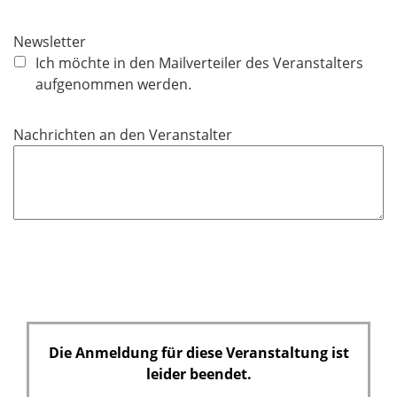
i
c
Newsletter
h
Ich möchte in den Mailverteiler des Veranstalters
t
aufgenommen werden.
f
e
Nachrichten an den Veranstalter
l
d
Die Anmeldung für diese Veranstaltung ist
leider beendet.