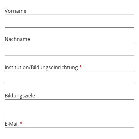
Vorname
Nachname
P
Institution/Bildungseinrichtung
f
l
i
Bildungsziele
c
h
t
f
P
E-Mail
e
f
l
l