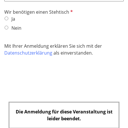
d
i
P
Wir benötigen einen Stehtisch
c
f
Ja
h
l
t
Nein
i
f
c
e
h
Mit Ihrer Anmeldung erklären Sie sich mit der
l
t
Datenschutzerklärung
als einverstanden.
d
f
e
l
d
Die Anmeldung für diese Veranstaltung ist
leider beendet.