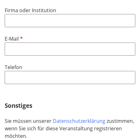
i
f
Firma oder Institution
c
e
h
l
t
d
f
P
E-Mail
e
f
l
l
d
i
Telefon
c
h
t
f
e
Sonstiges
l
d
Sie müssen unserer
Datenschutzerklärung
zustimmen,
wenn Sie sich für diese Veranstaltung registrieren
möchten.