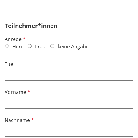
Teilnehmer*innen
P
Anrede
f
Herr
Frau
keine Angabe
l
i
Titel
c
h
t
f
P
Vorname
e
f
l
l
d
i
P
Nachname
c
f
h
l
t