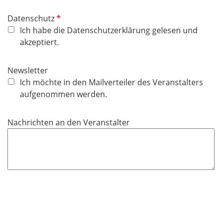
P
Datenschutz
f
Ich habe die Datenschutzerklärung gelesen und
l
akzeptiert.
i
c
Newsletter
h
Ich möchte in den Mailverteiler des Veranstalters
t
aufgenommen werden.
f
e
Nachrichten an den Veranstalter
l
d