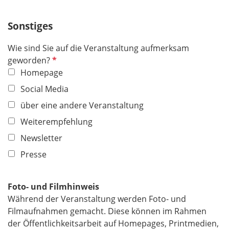
i
c
Sonstiges
h
t
Wie sind Sie auf die Veranstaltung aufmerksam
f
P
geworden?
e
f
Homepage
l
l
Social Media
d
i
über eine andere Veranstaltung
c
h
Weiterempfehlung
t
Newsletter
f
Presse
e
l
d
Foto- und Filmhinweis
Während der Veranstaltung werden Foto- und
Filmaufnahmen gemacht. Diese können im Rahmen
der Öffentlichkeitsarbeit auf Homepages, Printmedien,