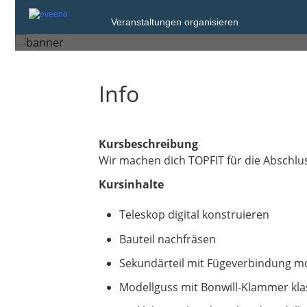
Freitag, 10. Okt. 2025 um 17:00
Veranstaltungen organisieren
28359 Bremen
Info
Kursbeschreibung
Wir machen dich TOPFIT für die Abschlu
Kursinhalte
Teleskop digital konstruieren
Bauteil nachfräsen
Sekundärteil mit Fügeverbindung m
Modellguss mit Bonwill-Klammer klas