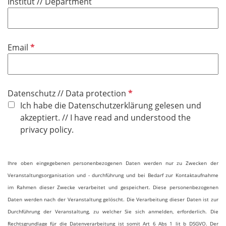
Institut // Department
e
l
d
P
Email
f
l
i
P
Datenschutz // Data protection
c
f
Ich habe die Datenschutzerklärung gelesen und
h
l
akzeptiert. // I have read and understood the
t
i
privacy policy.
f
c
e
h
l
Ihre oben eingegebenen personenbezogenen Daten werden nur zu Zwecken der
t
d
Veranstaltungsorganisation und - durchführung und bei Bedarf zur Kontaktaufnahme
f
im Rahmen dieser Zwecke verarbeitet und gespeichert. Diese personenbezogenen
e
Daten werden nach der Veranstaltung gelöscht. Die Verarbeitung dieser Daten ist zur
l
Durchführung der Veranstaltung, zu welcher Sie sich anmelden, erforderlich. Die
d
Rechtsgrundlage für die Datenverarbeitung ist somit Art 6 Abs 1 lit b DSGVO. Der