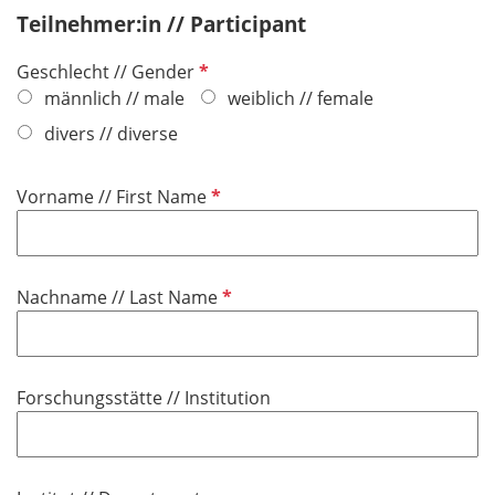
Teilnehmer:in // Participant
P
Geschlecht // Gender
f
männlich // male
weiblich // female
l
divers // diverse
i
c
P
Vorname // First Name
h
f
t
l
f
i
e
P
Nachname // Last Name
c
l
f
h
d
l
t
i
f
Forschungsstätte // Institution
c
e
h
l
t
d
f