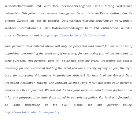
Wissenschaftsfonds FWF wird Ihre personenbezogenen Daten streng vertraulich
behandeln. Wir geben Ihre personenbezogenen Daten nicht an Dritte weiter oder für
andere Zwecke als die in unserer Datenschutzerklärung angeführten verwenden.
Weitere Informationen zu den Datenverarbeitungen beim FWF entnehmen Sie bitte
unserer Datenschutzerklärung:
https://www.fwf.ac.at/de/datenschutz
.
Your personal data entered above will only be processed and stored for the purposes of
organising and running the event and, if necessary, for contacting you within the scope of
these purposes. This personal data will be deleted after the event. Processing this data is
necessary for the purpose of holding the event you are currently signing up for. The legal
basis for processing this data is in particular Article 6 (1) item b of the General Data
Protection Regulation (GDPR). The Austrian Science Fund (FWF) will treat your personal
data as strictly confidential. We will not disclose your personal data to third parties or use
it for any purposes other than those stated in our privacy policy. For further information
on data processing at the FWF, please see our privacy policy:
https://www.fwf.ac.at/en/privacy-policy
.