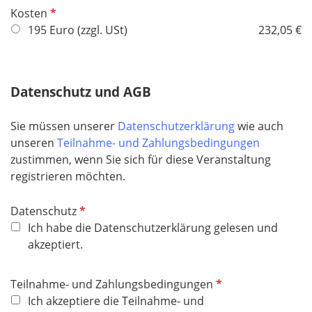
P
Kosten
f
195 Euro (zzgl. USt)
232,05 €
l
i
c
Datenschutz und AGB
h
t
Sie müssen unserer
Datenschutzerklärung
wie auch
f
unseren
Teilnahme- und Zahlungsbedingungen
e
zustimmen, wenn Sie sich für diese Veranstaltung
l
registrieren möchten.
d
P
Datenschutz
f
Ich habe die Datenschutzerklärung gelesen und
l
akzeptiert.
i
c
P
Teilnahme- und Zahlungsbedingungen
h
f
Ich akzeptiere die Teilnahme- und
t