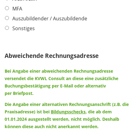
h
l
l
t
MFA
d
i
f
Auszubildender / Auszubildende
c
e
h
Sonstiges
l
t
d
f
e
Abweichende Rechnungsadresse
l
d
Bei Angabe einer abweichenden Rechnungsadresse
versendet die KVWL Consult an diese eine zusätzliche
Buchungsbestätigung per E-Mail oder alternativ
per
Briefpost.
Die Angabe einer alternativen Rechnungsanschrift (z.B. die
Praxisadresse) ist bei
Bildungsschecks
, die ab dem
01.01.2024 ausgestellt werden, nicht möglich. Deshalb
können diese auch nicht anerkannt werden.