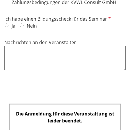
l
Zahlungsbedingungen der KVWL Consult GmbH.
f
i
e
c
P
Ich habe einen Bildungsscheck für das Seminar
l
h
f
Ja
Nein
d
t
l
f
i
Nachrichten an den Veranstalter
e
c
l
h
d
t
f
e
l
d
Die Anmeldung für diese Veranstaltung ist
leider beendet.