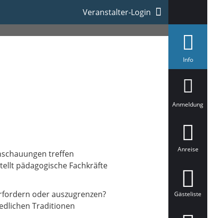
Veranstalter-Login
a
Info
u
s
g
e
w
ä
Anmeldung
h
l
t
Anreise
anschauungen treffen
stellt pädagogische Fachkräfte
berfordern oder auszugrenzen?
Gästeliste
iedlichen Traditionen