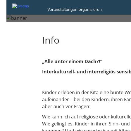
Dienstag, 13. Jul. 2027 um 16:00
Veranstaltungen organisieren
Villingen-Schwenningen
Info
„Alle unter einem Dach?!“
Interkulturell- und interreligiös sensi
Kinder erleben in der Kita eine bunte W
aufeinander – bei den Kindern, ihren Fam
aber auch vor Fragen:
Wie kann ich auf religiöse oder kulture
Wie gelingt es, Kinder in ihren Sinn- u
kommen? Und wie spreche ich mit Elter