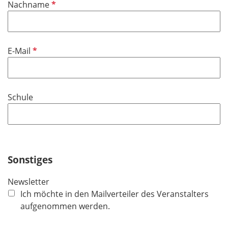
f
P
Nachname
c
e
f
h
l
l
t
d
i
f
P
E-Mail
c
e
f
h
l
l
t
d
i
f
Schule
c
e
h
l
t
d
f
e
Sonstiges
l
d
Newsletter
Ich möchte in den Mailverteiler des Veranstalters
aufgenommen werden.