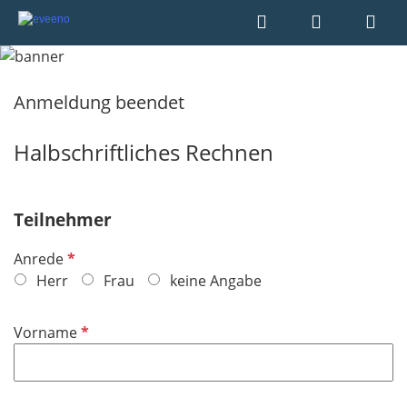
Anmeldung beendet
Halbschriftliches Rechnen
Teilnehmer
P
Anrede
f
Herr
Frau
keine Angabe
l
i
P
Vorname
c
f
h
l
t
i