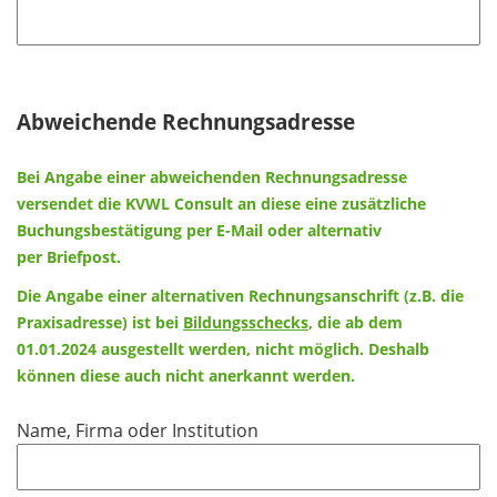
f
h
l
l
t
d
i
f
c
e
h
Abweichende Rechnungsadresse
l
t
d
f
Bei Angabe einer abweichenden Rechnungsadresse
e
versendet die KVWL Consult an diese eine zusätzliche
l
Buchungsbestätigung per E-Mail oder alternativ
d
per
Briefpost.
Die Angabe einer alternativen Rechnungsanschrift (z.B. die
Praxisadresse) ist bei
Bildungsschecks
, die ab dem
01.01.2024 ausgestellt werden, nicht möglich. Deshalb
können diese auch nicht anerkannt werden.
Name, Firma oder Institution