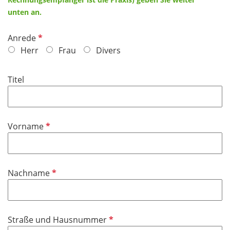
unten an.
P
Anrede
f
Herr
Frau
Divers
l
i
Titel
c
h
t
f
P
Vorname
e
f
l
l
d
i
P
Nachname
c
f
h
l
t
i
f
P
Straße und Hausnummer
c
e