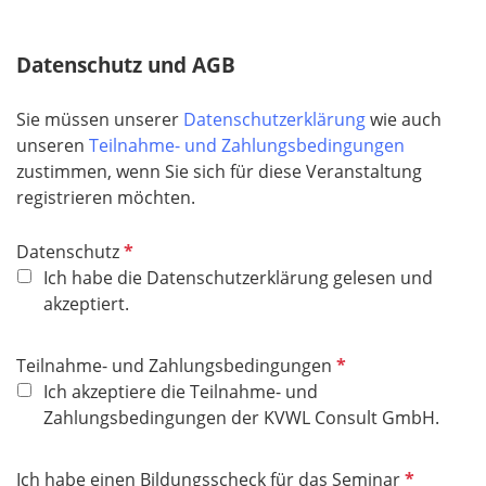
i
c
Datenschutz und AGB
h
t
Sie müssen unserer
Datenschutzerklärung
wie auch
f
unseren
Teilnahme- und Zahlungsbedingungen
e
zustimmen, wenn Sie sich für diese Veranstaltung
l
registrieren möchten.
d
P
Datenschutz
f
Ich habe die Datenschutzerklärung gelesen und
l
akzeptiert.
i
c
P
Teilnahme- und Zahlungsbedingungen
h
f
Ich akzeptiere die Teilnahme- und
t
l
Zahlungsbedingungen der KVWL Consult GmbH.
f
i
e
c
P
Ich habe einen Bildungsscheck für das Seminar
l