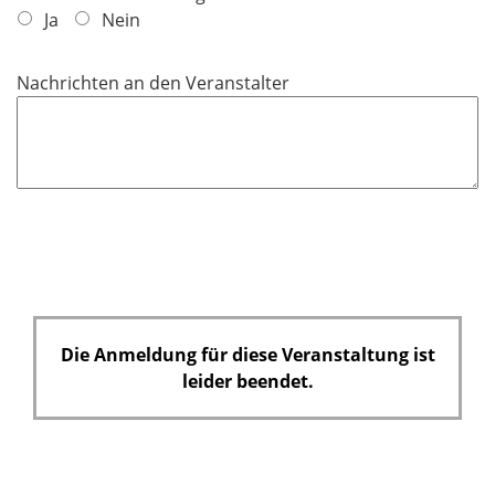
h
f
Ja
Nein
d
t
l
f
i
Nachrichten an den Veranstalter
e
c
l
h
d
t
f
e
l
d
Die Anmeldung für diese Veranstaltung ist
leider beendet.