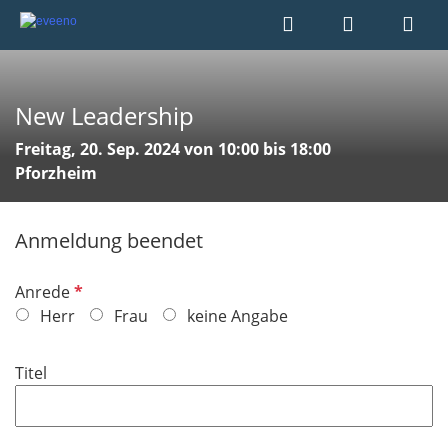
New Leadership
Freitag, 20. Sep. 2024 von 10:00 bis 18:00
Pforzheim
Anmeldung beendet
P
Anrede
f
Herr
Frau
keine Angabe
l
i
Titel
c
h
t