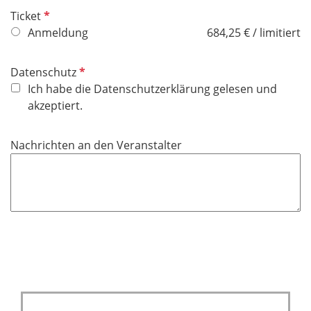
f
P
Ticket
e
f
Anmeldung
684,25 € / limitiert
l
l
d
i
P
Datenschutz
c
f
Ich habe die Datenschutzerklärung gelesen und
h
l
akzeptiert.
t
i
f
c
Nachrichten an den Veranstalter
e
h
l
t
d
f
e
l
d