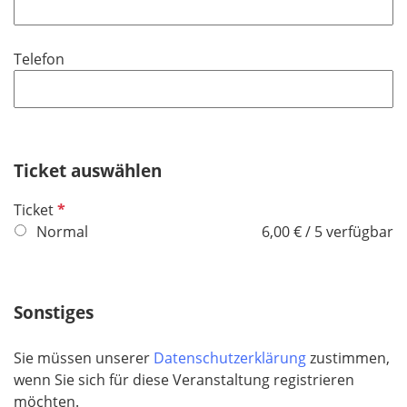
l
l
d
i
Telefon
c
h
t
f
e
Ticket auswählen
l
d
P
Ticket
f
Normal
6,00 € / 5 verfügbar
l
i
c
Sonstiges
h
t
Sie müssen unserer
Datenschutzerklärung
zustimmen,
f
wenn Sie sich für diese Veranstaltung registrieren
e
möchten.
l