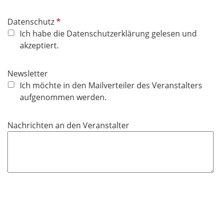
d
P
Datenschutz
f
Ich habe die Datenschutzerklärung gelesen und
l
akzeptiert.
i
c
Newsletter
h
Ich möchte in den Mailverteiler des Veranstalters
t
aufgenommen werden.
f
e
Nachrichten an den Veranstalter
l
d