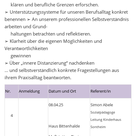
kl
ä
ren und berufliche Grenzen erforschen.
➢
Unterst
ü
tzungssysteme f
ü
r unseren Berufsalltag konkret
benennen
➢
An unserem professionellen Selbstverst
ä
ndnis
arbeiten und Grund-
haltungen betrachten und reflektieren.
➢
Klarheit
ü
ber die eigenen M
ö
glichkeiten und
Verantwortlichkeiten
gewinnen
➢
Ü
ber
„
innere Distanzierung
“
nachdenken
… und selbstverst
ä
ndlich konkrete Fragestellungen aus
ihrem Praxisalltag beantworten.
Nr.
Anmeldung
Datum und Ort
Referent/in
08.04.25
Simon Abele
Sozialpädagoge
4
Leitung Kinderhaus
Haus Bittenhalde
Sontheim