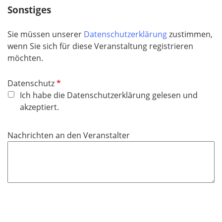
c
Sonstiges
h
t
Sie müssen unserer
Datenschutzerklärung
zustimmen,
f
wenn Sie sich für diese Veranstaltung registrieren
e
möchten.
l
d
P
Datenschutz
f
Ich habe die Datenschutzerklärung gelesen und
l
akzeptiert.
i
c
Nachrichten an den Veranstalter
h
t
f
e
l
d