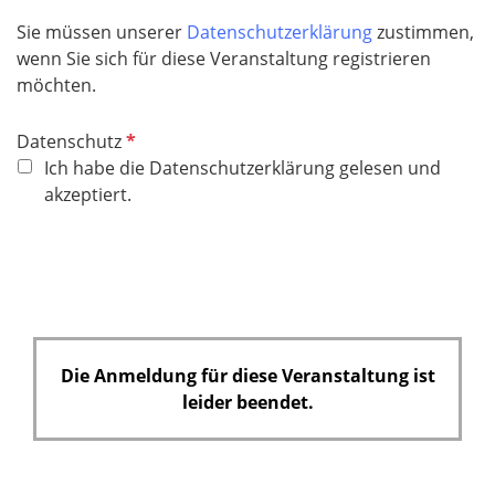
f
Sie müssen unserer
Datenschutzerklärung
zustimmen,
e
wenn Sie sich für diese Veranstaltung registrieren
l
möchten.
d
P
Datenschutz
f
Ich habe die Datenschutzerklärung gelesen und
l
akzeptiert.
i
c
h
t
f
e
Die Anmeldung für diese Veranstaltung ist
l
leider beendet.
d