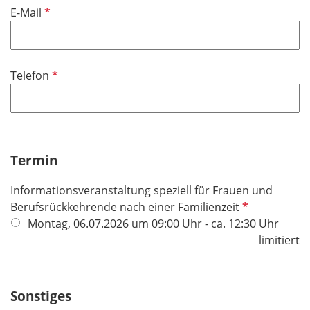
f
P
E-Mail
e
f
l
l
d
i
P
Telefon
c
f
h
l
t
i
f
c
e
h
Termin
l
t
d
Informationsveranstaltung speziell für Frauen und
f
P
Berufsrückkehrende nach einer Familienzeit
e
f
Montag, 06.07.2026 um 09:00 Uhr - ca. 12:30 Uhr
l
l
limitiert
d
i
c
h
Sonstiges
t