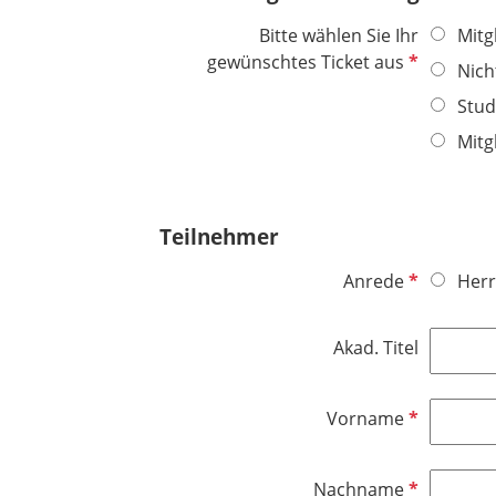
h
Bitte wählen Sie Ihr
Mitg
t
P
gewünschtes Ticket aus
Nich
f
f
e
Stud
l
l
i
Mitg
d
c
h
t
Teilnehmer
f
e
P
Anrede
Herr
l
f
d
l
Akad. Titel
i
c
h
P
Vorname
t
f
f
l
P
Nachname
e