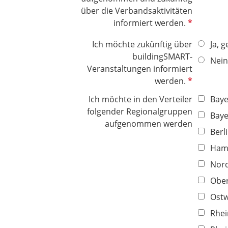
über die Verbandsaktivitäten
P
informiert werden.
f
Ich möchte zukünftig über
Ja, g
l
buildingSMART-
i
Nein
Veranstaltungen informiert
c
P
werden.
h
f
t
Ich möchte in den Verteiler
Bay
l
f
folgender Regionalgruppen
Baye
i
e
aufgenommen werden
c
Berl
l
h
d
Hamb
t
Nor
f
e
Ober
l
Ostw
d
Rhei