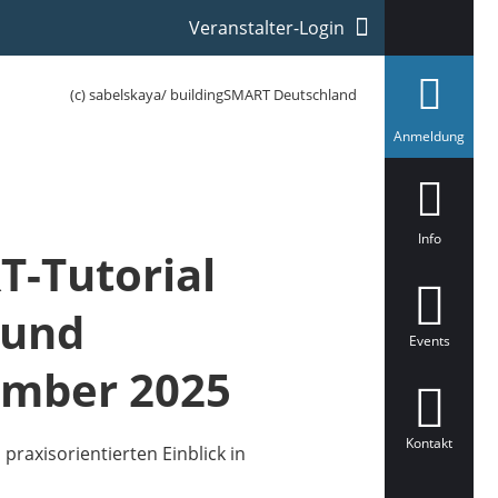
Veranstalter-Login
(c) sabelskaya/ buildingSMART Deutschland
a
Anmeldung
u
s
g
e
w
ä
Info
h
T-Tutorial
l
t
 und
Events
ember 2025
Kontakt
raxisorientierten Einblick in