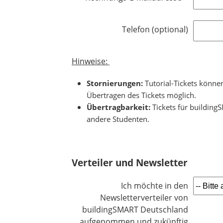
i
f
c
l
h
Telefon (optional)
i
t
c
f
h
e
Hinweise:
t
l
f
Stornierungen:
Tutorial-Tickets könne
d
e
Übertragen des Tickets möglich.
l
Übertragbarkeit:
Tickets für buildin
d
andere Studenten.
Verteiler und Newsletter
Ich möchte in den
Newsletterverteiler von
buildingSMART Deutschland
aufgenommen und zukünftig