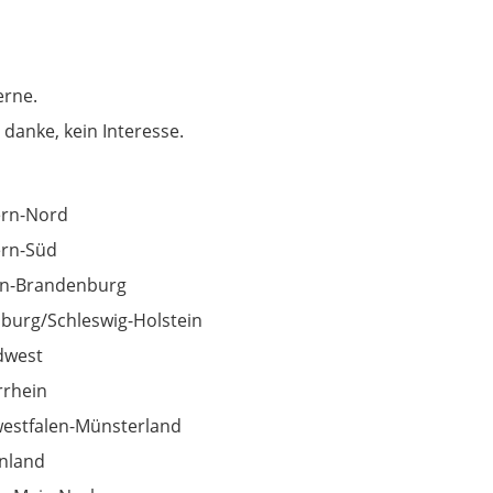
erne.
 danke, kein Interesse.
ern-Nord
rn-Süd
in-Brandenburg
urg/Schleswig-Holstein
dwest
rhein
estfalen-Münsterland
nland