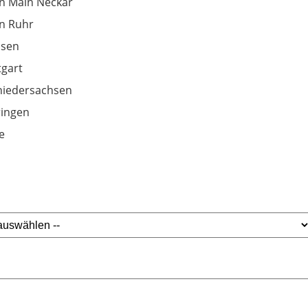
n Main Neckar
n Ruhr
hsen
tgart
iedersachsen
ingen
e