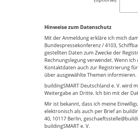
c
h
t
Hinweise zum Datenschutz
f
e
​​​​​​​Mit der Anmeldung erkläre ich mich
l
Bundespressekonferenz / 4103, Schiffba
d
gestellten Daten zum Zwecke der Registr
Rechnungslegung verwendet. Wenn ich d
Kontaktdaten auch zur Registrierung fü
über ausgewählte Themen informieren.
buildingSMART Deutschland e. V. wird m
Weitergabe an Dritte. Ich bin mit der Da
Mir ist bekannt, dass ich meine Einwilli
elektronisch als auch per Brief an bui
40, 10117 Berlin, geschaeftsstelle@buil
buildingSMART e. V.