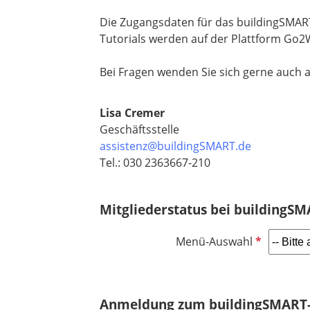
Die Zugangsdaten für das buildingSMART
Tutorials werden auf der Plattform Go2
Bei Fragen wenden Sie sich gerne auch a
Lisa Cremer
Geschäftsstelle
assistenz@buildingSMART.de
Tel.: 030 2363667-210
Mitgliederstatus bei buildingS
P
Menü-Auswahl
f
l
i
Anmeldung zum buildingSMART-
c