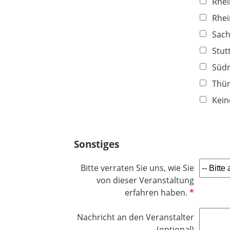
Rhei
Rhei
Sac
Stut
Südn
Thür
Kein
Sonstiges
Bitte verraten Sie uns, wie Sie
von dieser Veranstaltung
P
erfahren haben.
f
l
Nachricht an den Veranstalter
i
(optional)