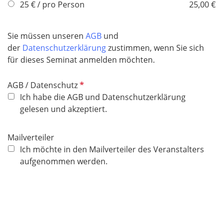
f
25 € / pro Person
25,00 €
l
i
Sie müssen unseren
AGB
und
c
der
Datenschutzerklärung
zustimmen, wenn Sie sich
h
für dieses Seminat anmelden möchten.
t
f
P
AGB / Datenschutz
e
f
Ich habe die AGB und Datenschutzerklärung
l
l
gelesen und akzeptiert.
d
i
c
Mailverteiler
h
Ich möchte in den Mailverteiler des Veranstalters
t
aufgenommen werden.
f
e
l
d