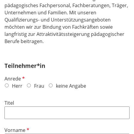
pädagogisches Fachpersonal, Fachberatungen, Träger,
Unternehmen und Familien. Mit unseren
Qualifizierungs- und Unterstützungsangeboten
möchten wir zur Bindung von Fachkräften sowie
langfristig zur Attraktivitätssteigerung pädagogischer
Berufe beitragen.
Teilnehmer*in
P
Anrede
f
Herr
Frau
keine Angabe
l
i
Titel
c
h
t
f
P
Vorname