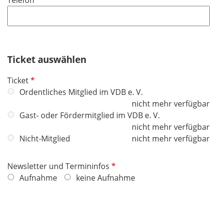
c
e
h
l
t
d
f
e
Ticket auswählen
l
d
P
Ticket
f
Ordentliches Mitglied im VDB e. V.
l
nicht mehr verfügbar
i
Gast- oder Fördermitglied im VDB e. V.
c
nicht mehr verfügbar
h
Nicht-Mitglied
nicht mehr verfügbar
t
f
P
Newsletter und Termininfos
e
f
Aufnahme
keine Aufnahme
l
l
d
i
c