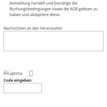
f
i
Anmeldung handelt und bestätige die
e
c
Buchungsbedingungen sowie die AGB gelesen zu
l
h
haben und akzeptiere diese.
d
t
f
Nachrichten an den Veranstalter
e
l
d
Code eingeben: