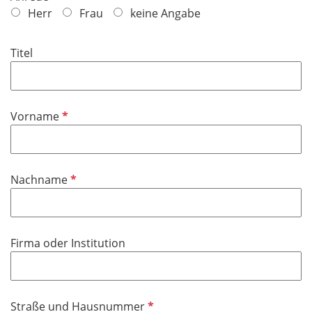
f
Herr
Frau
keine Angabe
l
i
Titel
c
h
t
f
P
Vorname
e
f
l
l
d
i
P
Nachname
c
f
h
l
t
i
f
Firma oder Institution
c
e
h
l
t
d
f
P
Straße und Hausnummer