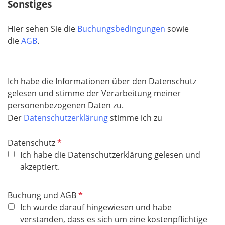
Sonstiges
h
t
Hier sehen Sie die
Buchungsbedingungen
sowie
f
die
AGB
.
e
l
d
Ich habe die Informationen über den Datenschutz
gelesen und stimme der Verarbeitung meiner
personenbezogenen Daten zu.
Der
Datenschutzerklärung
stimme ich zu
P
Datenschutz
f
Ich habe die Datenschutzerklärung gelesen und
l
akzeptiert.
i
c
P
Buchung und AGB
h
f
Ich wurde darauf hingewiesen und habe
t
l
verstanden, dass es sich um eine kostenpflichtige