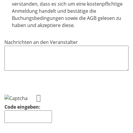
t
l
verstanden, dass es sich um eine kostenpflichtige
f
i
Anmeldung handelt und bestätige die
e
c
Buchungsbedingungen sowie die AGB gelesen zu
l
h
haben und akzeptiere diese.
d
t
f
Nachrichten an den Veranstalter
e
l
d
Code eingeben: