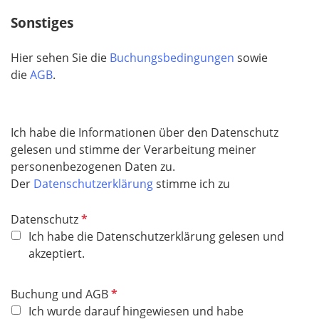
c
Sonstiges
h
t
Hier sehen Sie die
Buchungsbedingungen
sowie
f
die
AGB
.
e
l
d
Ich habe die Informationen über den Datenschutz
gelesen und stimme der Verarbeitung meiner
personenbezogenen Daten zu.
Der
Datenschutzerklärung
stimme ich zu
P
Datenschutz
f
Ich habe die Datenschutzerklärung gelesen und
l
akzeptiert.
i
c
P
Buchung und AGB
h
f
Ich wurde darauf hingewiesen und habe