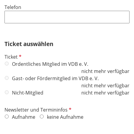
i
f
Telefon
c
e
h
l
t
d
f
e
Ticket auswählen
l
d
P
Ticket
f
Ordentliches Mitglied im VDB e. V.
l
nicht mehr verfügbar
i
Gast- oder Fördermitglied im VDB e. V.
c
nicht mehr verfügbar
h
Nicht-Mitglied
nicht mehr verfügbar
t
f
P
Newsletter und Termininfos
e
f
Aufnahme
keine Aufnahme
l
l
d
i