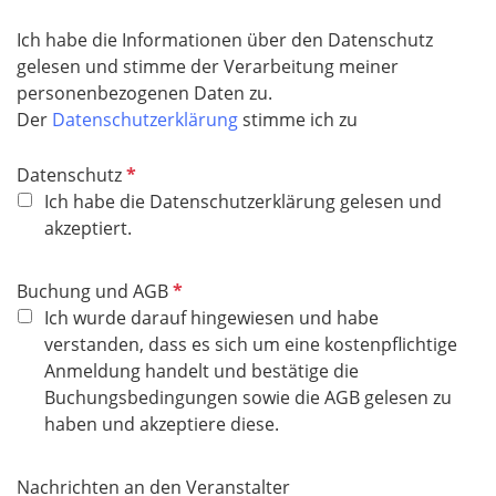
Ich habe die Informationen über den Datenschutz
gelesen und stimme der Verarbeitung meiner
personenbezogenen Daten zu.
Der
Datenschutzerklärung
stimme ich zu
P
Datenschutz
f
Ich habe die Datenschutzerklärung gelesen und
l
akzeptiert.
i
c
P
Buchung und AGB
h
f
Ich wurde darauf hingewiesen und habe
t
l
verstanden, dass es sich um eine kostenpflichtige
f
i
Anmeldung handelt und bestätige die
e
c
Buchungsbedingungen sowie die AGB gelesen zu
l
h
haben und akzeptiere diese.
d
t
f
Nachrichten an den Veranstalter