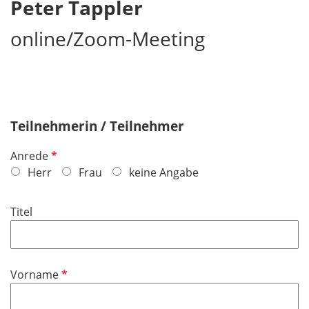
Peter Tappler
online/Zoom-Meeting
Teilnehmerin / Teilnehmer
P
Anrede
f
Herr
Frau
keine Angabe
l
i
Titel
c
h
t
f
P
Vorname
e
f
l
l