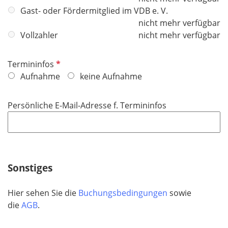
i
Gast- oder Fördermitglied im VDB e. V.
c
nicht mehr verfügbar
h
Vollzahler
nicht mehr verfügbar
t
f
P
Termininfos
e
f
Aufnahme
keine Aufnahme
l
l
d
i
Persönliche E-Mail-Adresse f. Termininfos
c
h
t
f
e
Sonstiges
l
d
Hier sehen Sie die
Buchungsbedingungen
sowie
die
AGB
.