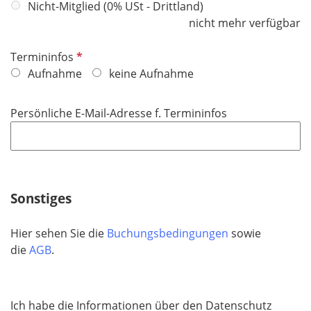
Nicht-Mitglied (0% USt - Drittland)
nicht mehr verfügbar
P
Termininfos
f
Aufnahme
keine Aufnahme
l
i
Persönliche E-Mail-Adresse f. Termininfos
c
h
t
f
e
Sonstiges
l
d
Hier sehen Sie die
Buchungsbedingungen
sowie
die
AGB
.
Ich habe die Informationen über den Datenschutz