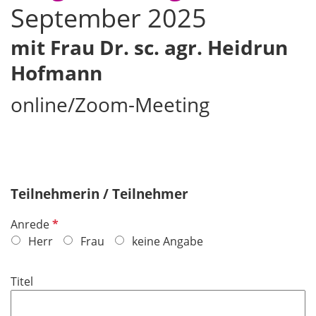
September 2025
mit Frau Dr. sc. agr. Heidrun
Hofmann
online/Zoom-Meeting
Teilnehmerin / Teilnehmer
P
Anrede
f
Herr
Frau
keine Angabe
l
i
Titel
c
h