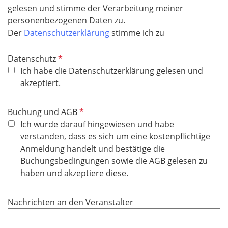
gelesen und stimme der Verarbeitung meiner
personenbezogenen Daten zu.
Der
Datenschutzerklärung
stimme ich zu
P
Datenschutz
f
Ich habe die Datenschutzerklärung gelesen und
l
akzeptiert.
i
c
P
Buchung und AGB
h
f
Ich wurde darauf hingewiesen und habe
t
l
verstanden, dass es sich um eine kostenpflichtige
f
i
Anmeldung handelt und bestätige die
e
c
Buchungsbedingungen sowie die AGB gelesen zu
l
h
haben und akzeptiere diese.
d
t
f
Nachrichten an den Veranstalter
e
l