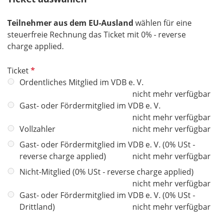
d
Teilnehmer aus dem EU-Ausland
wählen für eine
steuerfreie Rechnung das Ticket mit 0% - reverse
charge applied.
P
Ticket
f
Ordentliches Mitglied im VDB e. V.
l
nicht mehr verfügbar
i
Gast- oder Fördermitglied im VDB e. V.
c
nicht mehr verfügbar
h
Vollzahler
nicht mehr verfügbar
t
Gast- oder Fördermitglied im VDB e. V. (0% USt -
f
reverse charge applied)
nicht mehr verfügbar
e
Nicht-Mitglied (0% USt - reverse charge applied)
l
nicht mehr verfügbar
d
Gast- oder Fördermitglied im VDB e. V. (0% USt -
Drittland)
nicht mehr verfügbar