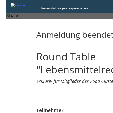
Veranstaltungen organisieren
Mittwoch, 19. Nov. 2025 von 0
Anmeldung beende
Round Table
"Lebensmittelre
Exklusiv für Mitglieder des Food Clus
Teilnehmer