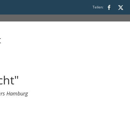
Teilen:
9:00 bis 11:00
t
cht"
ters Hamburg