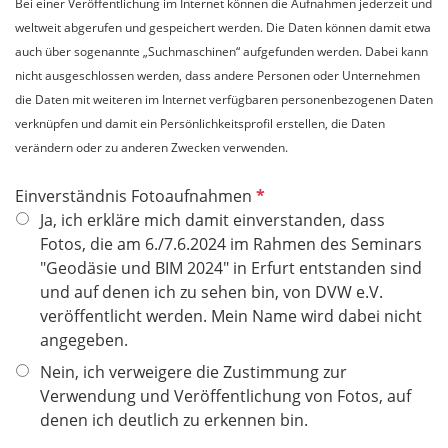
Bei einer Veröffentlichung im Internet können die Aufnahmen jederzeit und
weltweit abgerufen und gespeichert werden. Die Daten können damit etwa
auch über sogenannte „Suchmaschinen“ aufgefunden werden. Dabei kann
nicht ausgeschlossen werden, dass andere Personen oder Unternehmen
die Daten mit weiteren im Internet verfügbaren personenbezogenen Daten
verknüpfen und damit ein Persönlichkeitsprofil erstellen, die Daten
verändern oder zu anderen Zwecken verwenden.
P
Einverständnis Fotoaufnahmen
f
Ja, ich erkläre mich damit einverstanden, dass
l
Fotos, die am 6./7.6.2024 im Rahmen des Seminars
i
"Geodäsie und BIM 2024" in Erfurt entstanden sind
c
und auf denen ich zu sehen bin, von DVW e.V.
h
veröffentlicht werden. Mein Name wird dabei nicht
t
angegeben.
f
Nein, ich verweigere die Zustimmung zur
e
Verwendung und Veröffentlichung von Fotos, auf
l
denen ich deutlich zu erkennen bin.
d