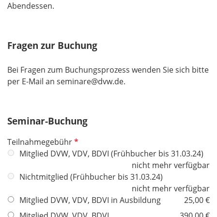
Abendessen.
Fragen zur Buchung
Bei Fragen zum Buchungsprozess wenden Sie sich bitte
per E-Mail an seminare@dvw.de.
Seminar-Buchung
P
Teilnahmegebühr
f
Mitglied DVW, VDV, BDVI (Frühbucher bis 31.03.24)
l
nicht mehr verfügbar
i
Nichtmitglied (Frühbucher bis 31.03.24)
c
nicht mehr verfügbar
h
Mitglied DVW, VDV, BDVI in Ausbildung
25,00 €
t
Mitglied DVW, VDV, BDVI
390,00 €