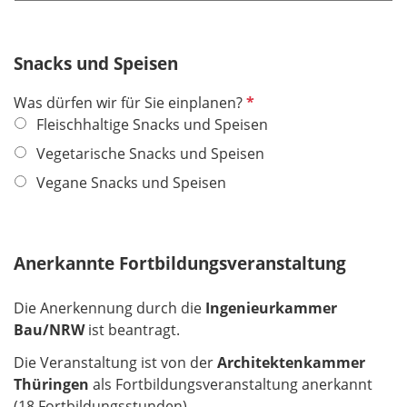
Snacks und Speisen
P
Was dürfen wir für Sie einplanen?
f
Fleischhaltige Snacks und Speisen
l
Vegetarische Snacks und Speisen
i
Vegane Snacks und Speisen
c
h
t
f
Anerkannte Fortbildungsveranstaltung
e
l
Die Anerkennung durch die
Ingenieurkammer
d
Bau/NRW
ist beantragt.
Die Veranstaltung ist von der
Architektenkammer
Thüringen
als Fortbildungsveranstaltung anerkannt
(18 Fortbildungsstunden).