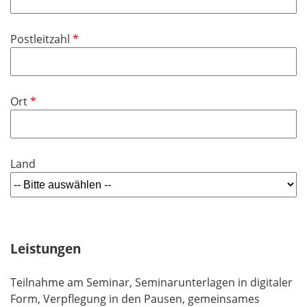
l
d
i
P
Postleitzahl
c
f
h
l
t
i
f
P
Ort
c
e
f
h
l
l
t
d
i
f
Land
c
e
h
l
t
d
f
e
Leistungen
l
d
Teilnahme am Seminar, Seminarunterlagen in digitaler
Form, Verpflegung in den Pausen, gemeinsames