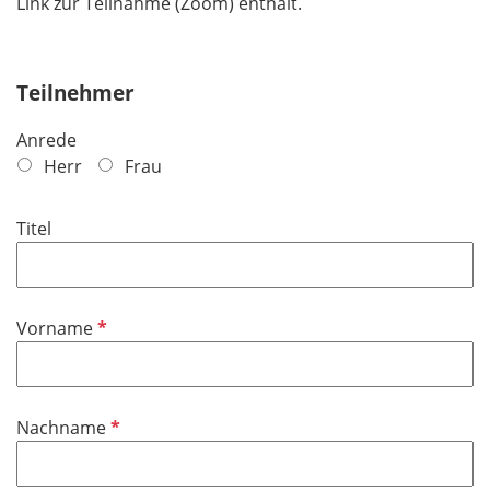
Link zur Teilnahme (Zoom) enthält.
Teilnehmer
Anrede
Herr
Frau
Titel
P
Vorname
f
l
i
P
Nachname
c
f
h
l
t