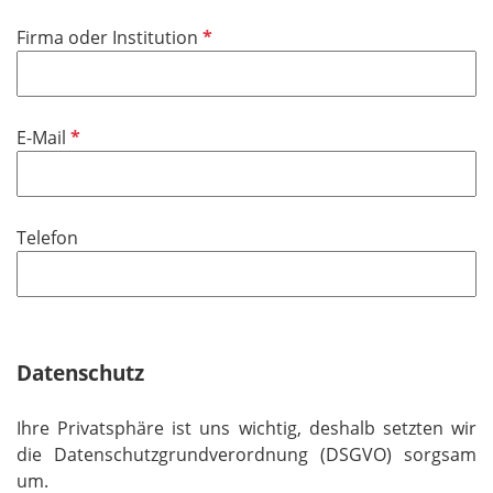
i
f
P
Firma oder Institution
c
e
f
h
l
l
t
d
i
f
P
E-Mail
c
e
f
h
l
l
t
d
i
f
Telefon
c
e
h
l
t
d
f
e
Datenschutz
l
d
Ihre Privatsphäre ist uns wichtig, deshalb setzten wir
die Datenschutzgrundverordnung (DSGVO) sorgsam
um.