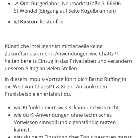
📍
Ort:
Bürgerlabor, Neumarktstraße 3, 66606
St.Wendel (Eingang auf Seite Kugelbrunnen)
💶
Kosten:
kostenfrei
Künstliche Intelligenz ist mittlerweile keine
Zukunftsmusik mehr. Anwendungen wie ChatGPT
halten bereits Einzug in das Privatleben und verändern
unseren Alltag an vielen Stellen.
In diesem Impuls-Vortrag führt dich Bernd Ruffing in
die Welt von ChatGPT & KI ein. An konkreten
Praxisbeispielen erfährst du,
wie KI funktioniert, was KI kann und was nicht.
wie du KI-Anwendungen ohne technisches
Vorwissen sinnvoll und eigenständig nutzen
kannst.
was du beim Einsatz solcher Tools beachten musst