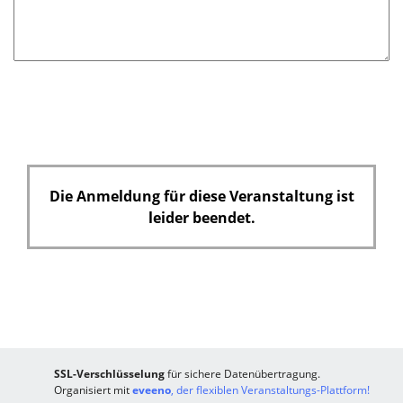
d
t
f
e
l
d
Die Anmeldung für diese Veranstaltung ist
leider beendet.
SSL-Verschlüsselung
für sichere Datenübertragung.
Organisiert mit
eveeno
, der flexiblen Veranstaltungs-Plattform!