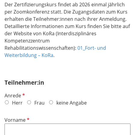
Der Zertifizierungskurs findet ab 2026 einmal jährlich
per Zoomkonferenz statt. Die Zugangsdaten zum Kurs
erhalten die Teilnehmer:innen nach ihrer Anmeldung.
Detaillierte Informationen zum Kurs finden Sie bitte auf
der Website von KoRa (Interdisziplinäres
Kompetenzzentrum
Rehabilitationswissenschaften):
01_Fort- und
Weiterbildung – KoRa
.
Teilnehmer:in
P
Anrede
f
Herr
Frau
keine Angabe
l
i
P
Vorname
c
f
h
l