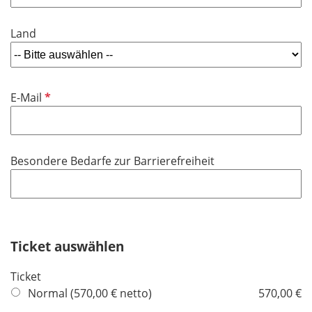
l
t
d
i
f
Land
c
e
h
l
t
d
f
P
E-Mail
e
f
l
l
d
i
Besondere Bedarfe zur Barrierefreiheit
c
h
t
f
e
Ticket auswählen
l
d
Ticket
Normal (570,00 € netto)
570,00 €