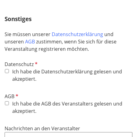
Sonstiges
Sie müssen unserer
Datenschutzerklärung
und
unseren
AGB
zustimmen, wenn Sie sich für diese
Veranstaltung registrieren möchten.
P
Datenschutz
f
Ich habe die Datenschutzerklärung gelesen und
l
akzeptiert.
i
c
P
AGB
h
f
Ich habe die AGB des Veranstalters gelesen und
t
l
akzeptiert.
f
i
e
c
Nachrichten an den Veranstalter
l
h