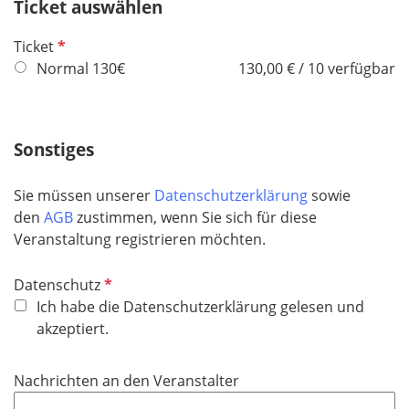
Ticket auswählen
l
d
P
Ticket
f
Normal 130€
130,00 € / 10 verfügbar
l
i
c
Sonstiges
h
t
Sie müssen unserer
Datenschutzerklärung
sowie
f
den
AGB
zustimmen, wenn Sie sich für diese
e
Veranstaltung registrieren möchten.
l
d
P
Datenschutz
f
Ich habe die Datenschutzerklärung gelesen und
l
akzeptiert.
i
c
Nachrichten an den Veranstalter
h