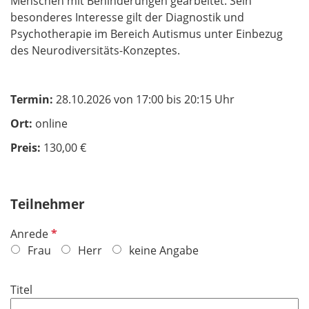
Menschen mit Behinderungen gearbeitet. Sein
besonderes Interesse gilt der Diagnostik und
Psychotherapie im Bereich Autismus unter Einbezug
des Neurodiversitäts-Konzeptes.
Termin:
28.10.2026 von 17:00 bis 20:15 Uhr
Ort:
online
Preis:
130,00 €
Teilnehmer
P
Anrede
f
Frau
Herr
keine Angabe
l
i
Titel
c