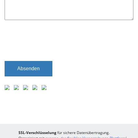
t
f
e
l
d
Absenden
SSL-Verschlüsselung
für sichere Datenübertragung.