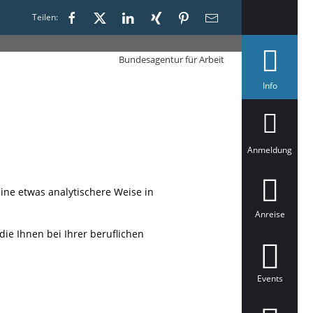
Teilen:
Bundesagentur für Arbeit
a
Info
u
s
g
e
w
ä
Anmeldung
h
l
t
ine etwas analytischere Weise in
Anreise
ie Ihnen bei Ihrer beruflichen
Events