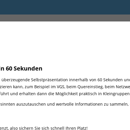
00 bis 12:00
 in 60 Sekunden
d überzeugende Selbstpräsentation innerhalb von 60 Sekunden und
tzieren kann, zum Beispiel im VGS, beim Quereinstieg, beim Netzwer
hrt und erhalten dann die Möglichkeit praktisch in Kleingruppen
gesinnten auszutauschen und wertvolle Informationen zu sammeln, d
nzt, also sichern Sie sich schnell Ihren Platz!