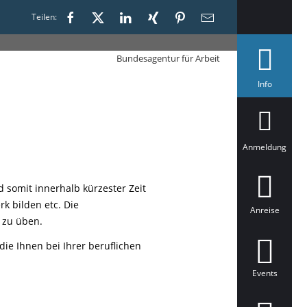
Teilen:
Bundesagentur für Arbeit
a
Info
u
s
g
e
w
ä
Anmeldung
h
l
t
 somit innerhalb kürzester Zeit
k bilden etc. Die
Anreise
 zu üben.
ie Ihnen bei Ihrer beruflichen
Events