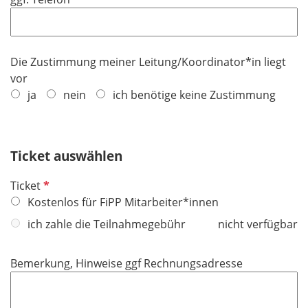
c
e
h
l
t
d
f
Die Zustimmung meiner Leitung/Koordinator*in liegt
e
vor
l
ja
nein
ich benötige keine Zustimmung
d
Ticket auswählen
P
Ticket
f
Kostenlos für FiPP Mitarbeiter*innen
l
ich zahle die Teilnahmegebühr
nicht verfügbar
i
c
Bemerkung, Hinweise ggf Rechnungsadresse
h
t
f