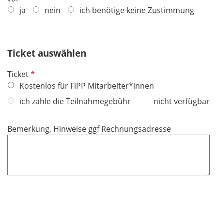
l
ja
nein
ich benötige keine Zustimmung
d
Ticket auswählen
P
Ticket
f
Kostenlos für FiPP Mitarbeiter*innen
l
ich zahle die Teilnahmegebühr
nicht verfügbar
i
c
Bemerkung, Hinweise ggf Rechnungsadresse
h
t
f
e
l
d