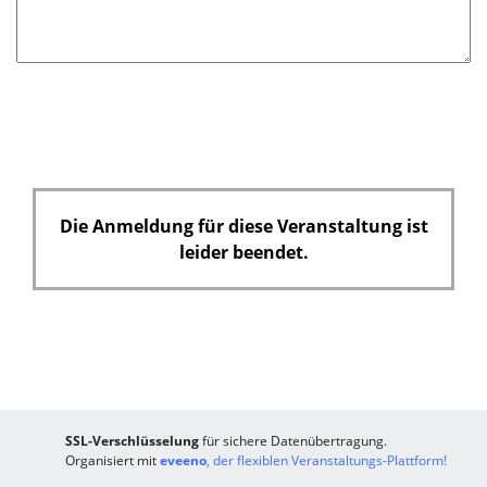
f
e
l
d
Die Anmeldung für diese Veranstaltung ist
leider beendet.
SSL-Verschlüsselung
für sichere Datenübertragung.
Organisiert mit
eveeno
, der flexiblen Veranstaltungs-Plattform!