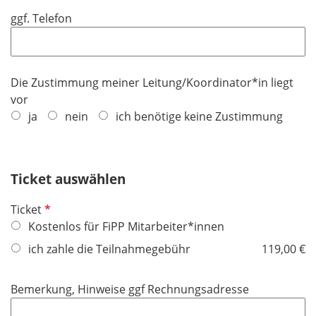
i
f
ggf. Telefon
c
e
h
l
t
d
f
Die Zustimmung meiner Leitung/Koordinator*in liegt
e
vor
l
ja
nein
ich benötige keine Zustimmung
d
Ticket auswählen
P
Ticket
f
Kostenlos für FiPP Mitarbeiter*innen
l
ich zahle die Teilnahmegebühr
119,00 €
i
c
Bemerkung, Hinweise ggf Rechnungsadresse
h
t