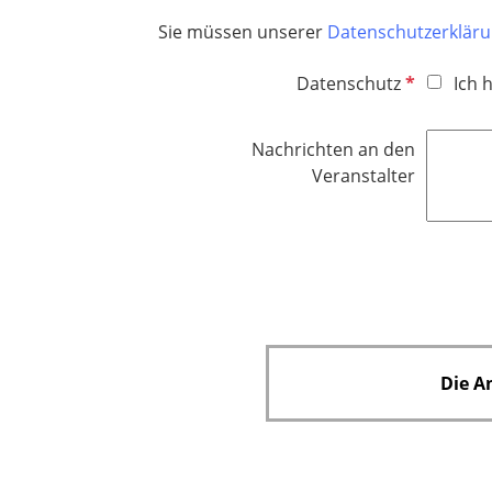
h
Sie müssen unserer
Datenschutzerklär
t
f
P
Datenschutz
Ich 
e
f
l
l
d
Nachrichten an den
i
Veranstalter
c
h
t
f
e
l
d
Die A