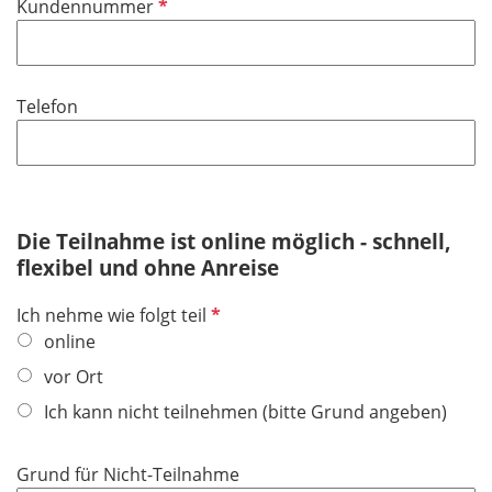
P
Kundennummer
c
e
f
h
l
l
t
d
i
f
Telefon
c
e
h
l
t
d
f
e
Die Teilnahme ist online möglich - schnell,
l
flexibel und ohne Anreise
d
P
Ich nehme wie folgt teil
f
online
l
vor Ort
i
Ich kann nicht teilnehmen (bitte Grund angeben)
c
h
t
Grund für Nicht-Teilnahme