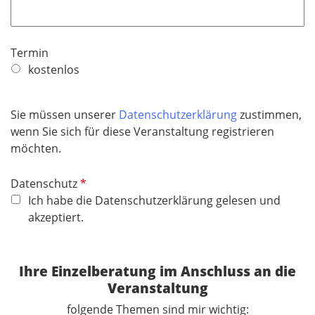
f
e
l
Termin
d
kostenlos
Sie müssen unserer
Datenschutzerklärung
zustimmen,
wenn Sie sich für diese Veranstaltung registrieren
möchten.
P
Datenschutz
f
Ich habe die Datenschutzerklärung gelesen und
l
akzeptiert.
i
c
h
Ihre Einzelberatung im Anschluss an die
t
Veranstaltung
f
folgende Themen sind mir wichtig: