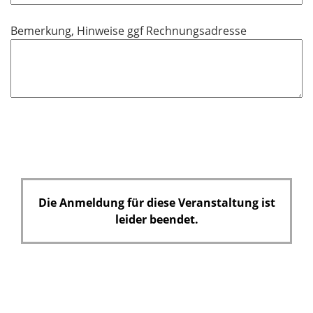
t
d
f
Bemerkung, Hinweise ggf Rechnungsadresse
e
l
d
Die Anmeldung für diese Veranstaltung ist
leider beendet.