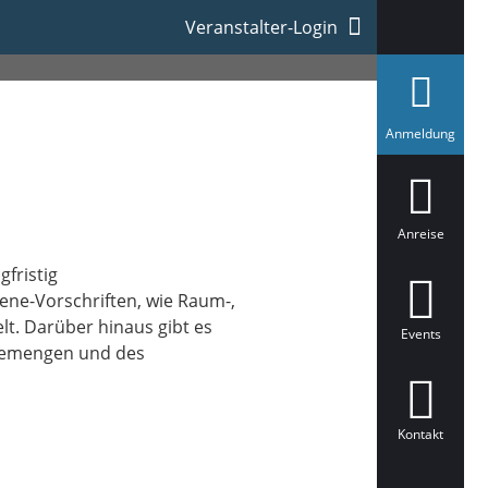
Veranstalter-Login
a
Anmeldung
u
s
g
e
w
ä
Anreise
h
l
fristig
t
ene-Vorschriften, wie Raum-,
lt. Darüber hinaus gibt es
Events
isemengen und des
Kontakt