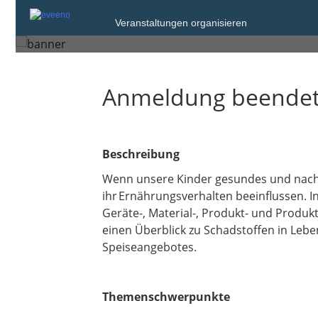
Dienstag, 2. Dez. 2025 von 13:0
Veranstaltungen organisieren
Berlin
Anmeldung beende
Beschreibung
Wenn unsere Kinder gesundes und nachha
ihr Ernährungsverhalten beeinflussen. 
Geräte-, Material-, Produkt- und Produkt
einen Überblick zu Schadstoffen in Leb
Speiseangebotes.
Themenschwerpunkte