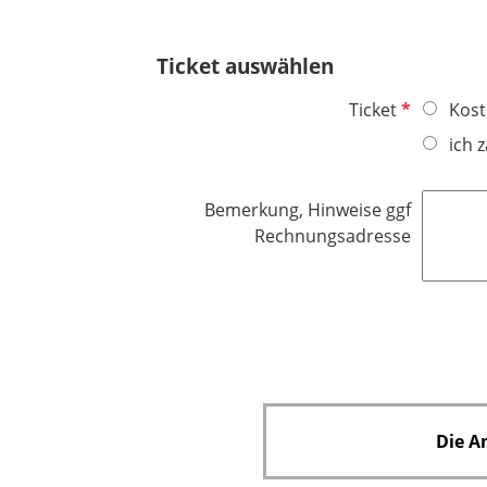
e
l
Ticket auswählen
d
P
Ticket
Kost
f
ich 
l
i
Bemerkung, Hinweise ggf
c
Rechnungsadresse
h
t
f
e
l
d
Die A