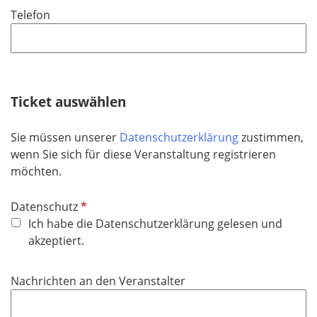
i
Telefon
c
h
t
f
e
Ticket auswählen
l
d
Sie müssen unserer
Datenschutzerklärung
zustimmen,
wenn Sie sich für diese Veranstaltung registrieren
möchten.
P
Datenschutz
f
Ich habe die Datenschutzerklärung gelesen und
l
akzeptiert.
i
c
Nachrichten an den Veranstalter
h
t