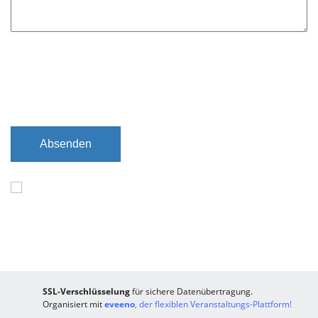
f
e
l
d
Absenden
SSL-Verschlüsselung
für sichere Datenübertragung.
Organisiert mit
eveeno
, der flexiblen Veranstaltungs-Plattform!