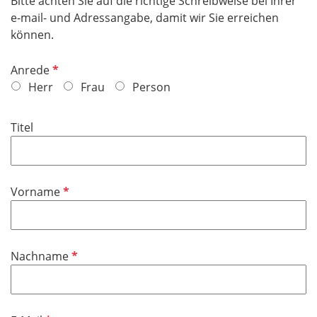
Bitte achten Sie auf die richtige Schreibweise bei Ihrer
e-mail- und Adressangabe, damit wir Sie erreichen
können.
P
Anrede
f
Herr
Frau
Person
l
i
Titel
c
h
t
f
P
Vorname
e
f
l
l
d
i
P
Nachname
c
f
h
l
t
i
f