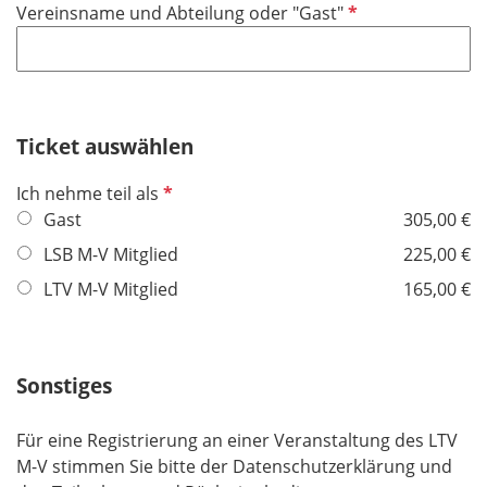
P
Vereinsname und Abteilung oder "Gast"
c
e
f
h
l
l
t
d
i
f
c
e
h
Ticket auswählen
l
t
d
P
Ich nehme teil als
f
f
Gast
305,00 €
e
l
l
LSB M-V Mitglied
225,00 €
i
d
LTV M-V Mitglied
165,00 €
c
h
t
f
Sonstiges
e
l
Für eine Registrierung an einer Veranstaltung des LTV
d
M-V stimmen Sie bitte der Datenschutzerklärung und