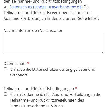
den Teilnahme- und Rücktrittsbedingungen
zu.
Datenschutz (landesturnverband-mv.de)
Die
Teilnahme- und Rücktrittsregelungen zu unseren
Aus- und Fortbildungen finden Sie unter "Seite Infos".
Nachrichten an den Veranstalter
P
Datenschutz
f
Ich habe die Datenschutzerklärung gelesen und
l
akzeptiert.
i
c
P
Teilnahme- und Rücktrittsbedingungen
h
f
Hiermit erkenne ich für Aus- und Fortbildungen die
t
l
Teilnahme- und Rücktrittsregelungen des
f
i
Landesturnverbandes M-V an.