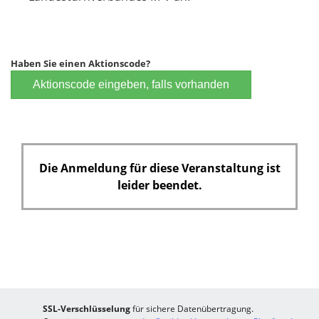
e
c
l
h
d
t
f
Haben Sie einen Aktionscode?
e
Aktionscode eingeben, falls vorhanden
l
d
Die Anmeldung für diese Veranstaltung ist
leider beendet.
SSL-Verschlüsselung
für sichere Datenübertragung.