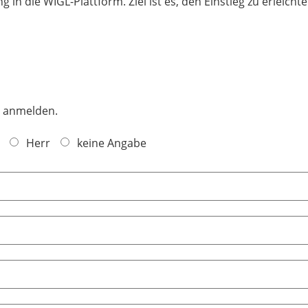
 die WIGL-Plattform. Ziel ist es, den Einstieg zu erleichte
lden.​​​​​​​
Herr
keine Angabe