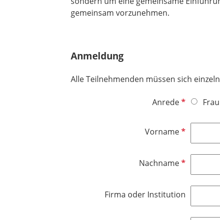
sondern um eine gemeinsame Einführung in
gemeinsam vorzunehmen.
Anmeldung
Alle Teilnehmenden müssen sich einzeln anme
P
Anrede
Frau
f
l
P
Vorname
i
f
c
l
h
P
Nachname
i
t
f
c
f
l
h
Firma oder Institution
e
i
t
l
c
f
d