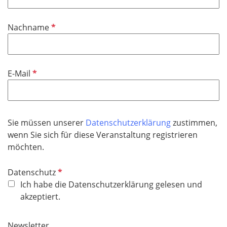
l
l
d
i
P
Nachname
c
f
h
l
t
i
f
P
E-Mail
c
e
f
h
l
l
t
d
i
f
c
Sie müssen unserer
Datenschutzerklärung
zustimmen,
e
h
wenn Sie sich für diese Veranstaltung registrieren
l
t
möchten.
d
f
e
P
Datenschutz
l
f
Ich habe die Datenschutzerklärung gelesen und
d
l
akzeptiert.
i
c
Newsletter