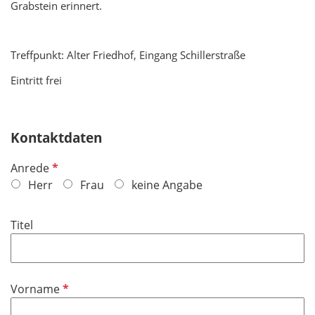
Grabstein erinnert.
Treffpunkt: Alter Friedhof, Eingang Schillerstraße
Eintritt frei
Kontaktdaten
P
Anrede
f
Herr
Frau
keine Angabe
l
i
Titel
c
h
t
f
P
Vorname
e
f