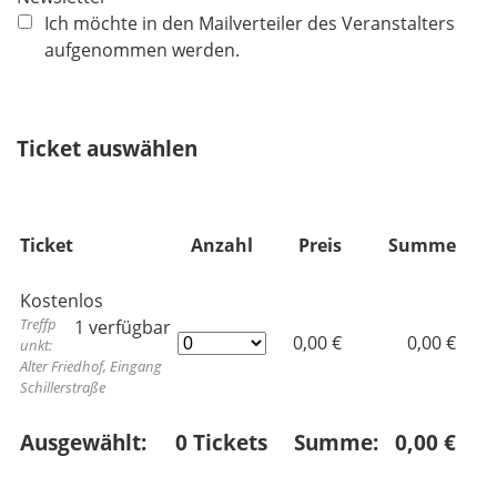
h
Ich möchte in den Mailverteiler des Veranstalters
t
aufgenommen werden.
f
e
l
Ticket auswählen
d
Ticket
Anzahl
Preis
Summe
Kostenlos
Treffp
1 verfügbar
0,00 €
0,00 €
unkt:
Alter Friedhof, Eingang
Schillerstraße
Ausgewählt:
0
Tickets
Summe:
0,00 €